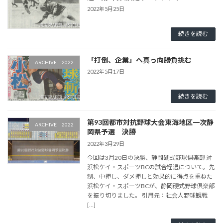
2022年5月25日
続きを読む
「打倒、企業」へ真っ向勝負挑む
ARCHIVE 2022
2022年5月17日
続きを読む
第93回都市対抗野球大会東海地区一次静
ARCHIVE 2022
岡県予選 決勝
2022年3月29日
今回は3月20日の決勝、静岡硬式野球倶楽部 対
浜松ケイ・スポーツBCの試合経過について。先
制、中押し、ダメ押しと効果的に得点を重ねた
浜松ケイ・スポーツBCが、静岡硬式野球倶楽部
を振り切りました。 引用元：社会人野球観戦
[…]