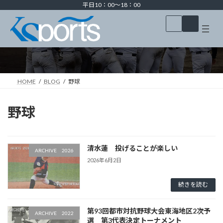
コ
ナ
平日10：00～18：00
ン
ビ
ア
ア
テ
ゲ
イ
イ
コ
コ
ン
ー
BLOG
ン
ン
ツ
シ
リ
リ
ン
ン
へ
ョ
ク
ク
ス
ン
キ
に
HOME
BLOG
野球
ッ
移
プ
動
野球
清水蓮 投げることが楽しい
ARCHIVE 2026
2026年6月2日
続きを読む
第93回都市対抗野球大会東海地区2次予
ARCHIVE 2022
選 第3代表決定トーナメント