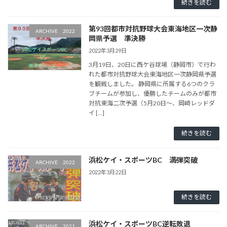
続きを読む
第93回都市対抗野球大会東海地区一次静
ARCHIVE 2022
岡県予選 準決勝
2022年3月29日
3月19日、20日に西ケ谷球場（静岡市）で行わ
れた都市対抗野球大会東海地区一次静岡県予選
を観戦しました。 静岡県に所属する6つのクラ
ブチームが参加し、優勝したチームのみが都市
対抗東海二次予選（5月20日〜、岡崎レッドダ
イ […]
続きを読む
浜松ケイ・スポーツBC 満弾突破
ARCHIVE 2022
2022年3月22日
続きを読む
浜松ケイ・スポーツBC逆転敗退
ARCHIVE 2021