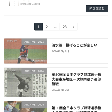
続きを読む
投
1
2
…
23
»
固
固
固
定
定
定
稿
ペ
ペ
ペ
ー
ー
ー
の
ARCHIVE 2026
清水蓮 投げることが楽しい
ジ
ジ
ジ
ペ
2026年6月2日
ー
ジ
ARCHIVE 2026
第50回全日本クラブ野球選手権
送
大会東海地区一次静岡県予選 決
勝戦
り
2026年5月25日
ARCHIVE 2026
第50回全日本クラブ野球選手権