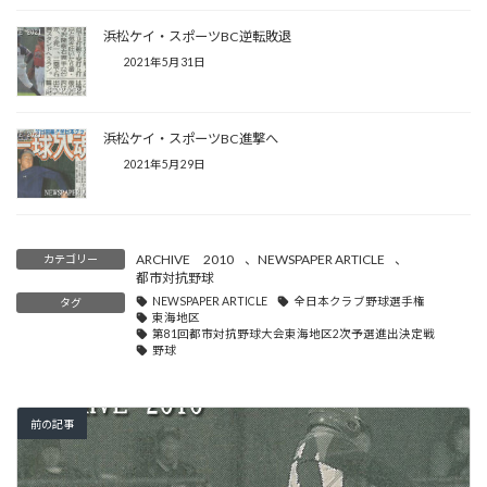
浜松ケイ・スポーツBC逆転敗退
2021年5月31日
浜松ケイ・スポーツBC進撃へ
2021年5月29日
ARCHIVE 2010
、
NEWSPAPER ARTICLE
、
カテゴリー
都市対抗野球
NEWSPAPER ARTICLE
全日本クラブ野球選手権
タグ
東海地区
第81回都市対抗野球大会東海地区2次予選進出決定戦
野球
前の記事