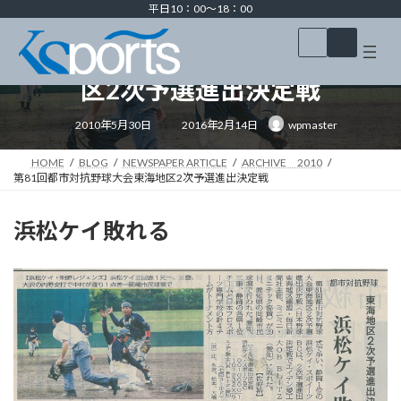
コ
ナ
平日10：00～18：00
ン
ビ
ア
ア
テ
ゲ
イ
イ
第81回都市対抗野球大会東海地
コ
コ
ン
ー
ン
ン
ツ
シ
区2次予選進出決定戦
リ
リ
ン
ン
へ
ョ
ク
ク
ス
ン
最
2010年5月30日
2016年2月14日
wpmaster
終
キ
に
更
新
ッ
移
日
HOME
BLOG
NEWSPAPER ARTICLE
ARCHIVE 2010
プ
動
時
第81回都市対抗野球大会東海地区2次予選進出決定戦
:
浜松ケイ敗れる