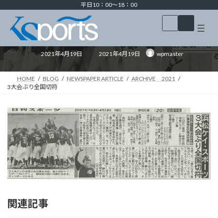
コ
ナ
平日10：00～18：00
ン
ビ
ア
ア
テ
ゲ
イ
イ
3大会ぶり全国切符
コ
コ
ン
ー
ン
ン
ツ
シ
リ
リ
最
ン
ン
へ
ョ
2021年4月19日
2021年4月19日
wpmaster
終
ク
ク
更
ス
ン
新
キ
に
日
HOME
BLOG
NEWSPAPER ARTICLE
ARCHIVE 2021
時
ッ
移
:
3大会ぶり全国切符
プ
動
関連記事