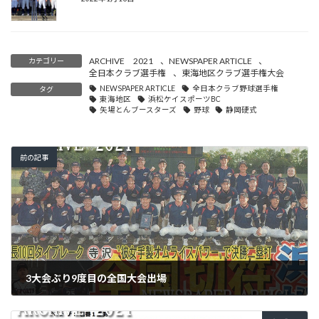
ARCHIVE 2021
、
NEWSPAPER ARTICLE
、
カテゴリー
全日本クラブ選手権
、
東海地区クラブ選手権大会
NEWSPAPER ARTICLE
全日本クラブ野球選手権
タグ
東海地区
浜松ケイスポーツBC
矢場とんブースターズ
野球
静岡硬式
前の記事
3大会ぶり9度目の全国大会出場
2021年4月19日