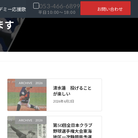
053-466-6899
お問い合わせ
デミー
応援歌
平日10:00～18:00
ます
ARCHIVE 2026
清水蓮 投げること
が楽しい
2026年6月2日
ARCHIVE 2026
第50回全日本クラブ
野球選手権大会東海
地区一次静岡県予選