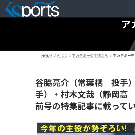
コ
ナ
ン
ビ
テ
ゲ
ア
ン
ー
ツ
シ
へ
ョ
ス
ン
キ
に
HOME
BLOG
アカデミーの生徒たち
アカデミー卒
ッ
移
プ
動
谷脇亮介（常葉橘 投手
手）・村木文哉（静岡高 
前号の特集記事に載って