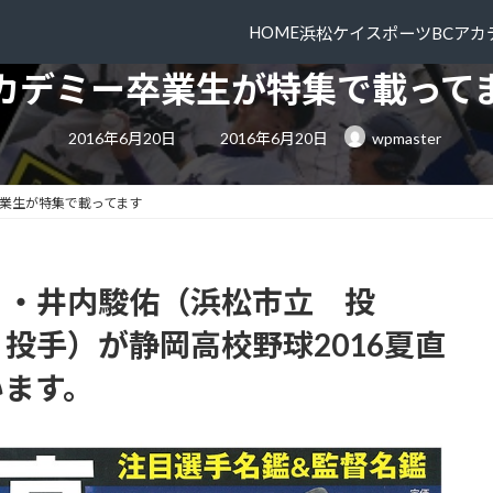
HOME
浜松ケイスポーツBC
アカ
カデミー卒業生が特集で載って
最
2016年6月20日
2016年6月20日
wpmaster
終
更
新
日
業生が特集で載ってます
時
:
）・井内駿佑（浜松市立 投
投手）が静岡高校野球2016夏直
います。